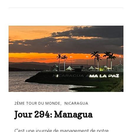
295:
León,
Capitale
De
La
Révolution
Au
Nicaragua
2ÈME TOUR DU MONDE
NICARAGUA
Jour 294: Managua
C’est une journée de management de notre