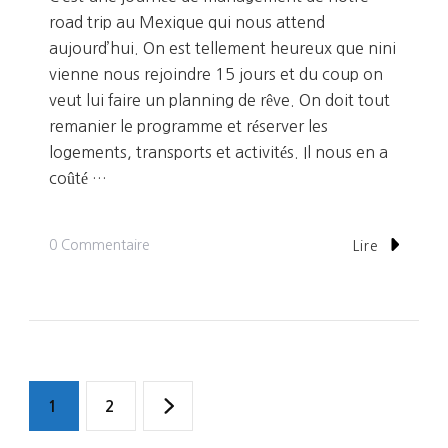
road trip au Mexique qui nous attend
aujourd’hui. On est tellement heureux que nini
vienne nous rejoindre 15 jours et du coup on
veut lui faire un planning de rêve. On doit tout
remanier le programme et réserver les
logements, transports et activités. Il nous en a
coûté …
Sur
0 Commentaire
Lire
Jour
294:
Managua
Navigation
Page
Page
1
2