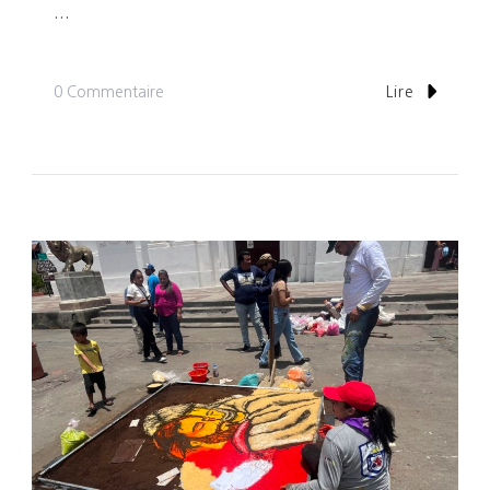
…
Sur
0 Commentaire
Lire
Jour
298-
299-
300:
Chill
A
Las
Penitas
Sur
La
Côte
Pacifique