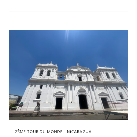
296:
Descente
En
Luge
Du
Cerro
Negro
2ÈME TOUR DU MONDE
NICARAGUA