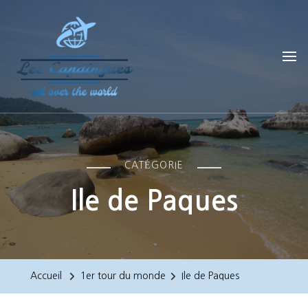
Les Capdingues
blog de voyage
CATÉGORIE
Ile de Paques
Accueil
1er tour du monde
Ile de Paques