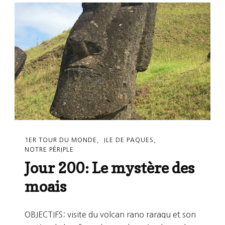
Découverte
De
La
Mystérieuse
Ile
De
Pâques
1ER TOUR DU MONDE
ILE DE PAQUES
NOTRE PÉRIPLE
Jour 200: Le mystère des
moais
OBJECTIFS: visite du volcan rano raraqu et son