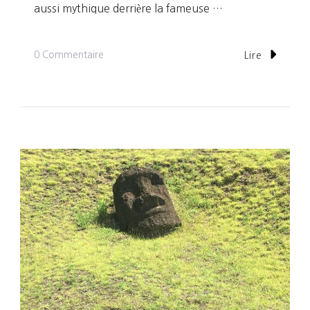
aussi mythique derrière la fameuse …
Sur
0 Commentaire
Lire
Jour
201:
Le
Show
De
Danse
Rapanui