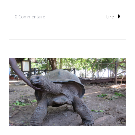
Sur
0 Commentaire
Lire
Jour
2:
Stone
Town,
L’émouvant
Marché
Aux
Esclaves.