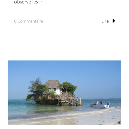
observe les …
Sur
0 Commentaire
Lire
Jour
6:
Encore
Une
Journée
Formidable