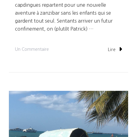
capdingues repartent pour une nouvelle
aventure à zanzibar sans les enfants qui se
gardent tout seul. Sentants arriver un futur
confinement, on (plutôt Patrick) …
Sur
Un Commentaire
Lire
Jour
1:
Ras
Le
Bol,
On
Part
!!!!
Destination