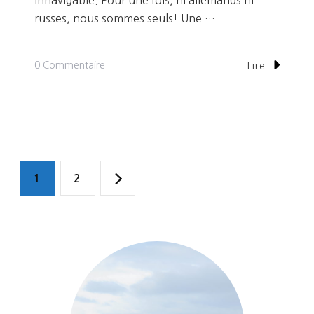
russes, nous sommes seuls! Une …
Sur
0 Commentaire
Lire
Jour
9:
Une
Journée
« Hakuna
Navigation
Page
Page
1
2
Matata »
des
articles