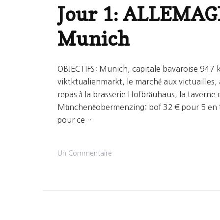
Jour 1: ALLEMAG
Munich
OBJECTIFS: Munich, capitale bavaroise 947 k
viktktualienmarkt, le marché aux victuailles,
repas à la brasserie Hofbräuhaus, la tavern
Münchenëobermenzing: bof 32 € pour 5 en te
pour ce …
Sur
Un Commentaire
Jour
1:
ALLEMAGNE:
Dunkerque