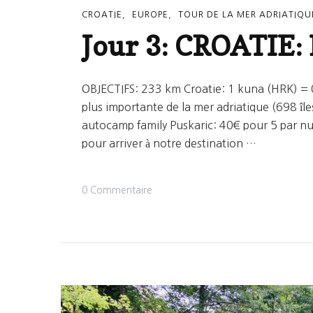
CROATIE
EUROPE
TOUR DE LA MER ADRIATIQU
Jour 3: CROATIE: 
OBJECTIFS: 233 km Croatie: 1 kuna (HRK) = 0,1
plus importante de la mer adriatique (698 îles
autocamp family Puskaric: 40€ pour 5 par nu
pour arriver à notre destination …
Sur
0 Commentaire
Jour
3:
CROATIE:
Ljubljana
/
Rastoke