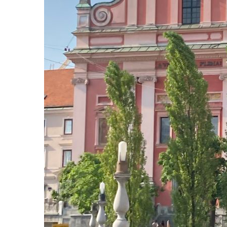
/
Munich