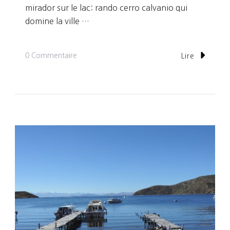
mirador sur le lac: rando cerro calvanio qui
domine la ville …
Sur
0 Commentaire
Lire
Jour
4:
Copacana,
Façon
Bolivienne
Sur
Le
Lac
Titicaca