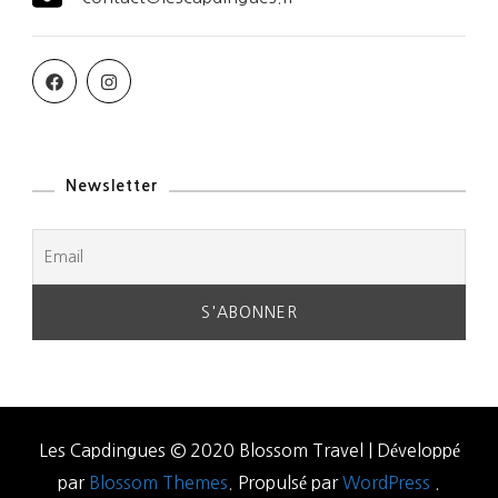
Newsletter
Les Capdingues © 2020
Blossom Travel | Développé
par
Blossom Themes
. Propulsé par
WordPress
.