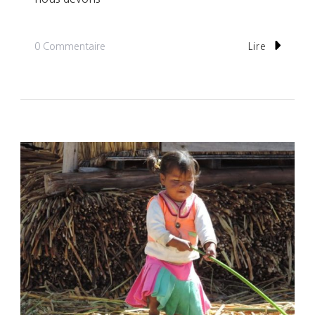
Sur
0 Commentaire
Lire
Jour
7:
Compliqué,
D’entrer
Au
Pérou!