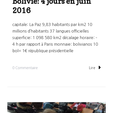
Bolivie: 4 jours en juin
2016
capitale: La Paz 9,83 habitants par km2 10
millions d’habitants 37 langues officielles
superficie: 1 098 580 km2 décalage horaire: –
4 h par rapport à Paris monnaie: bolivianos 10
bol= 1€ république présidentielle
Sur
0 Commentaire
Lire
Bolivie:
4
Jours
En
Juin
2016