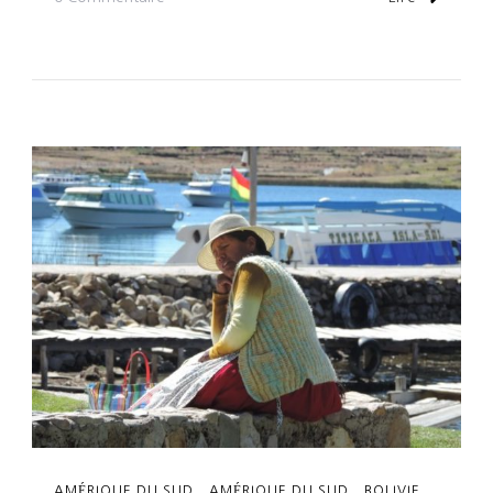
Jour
5:
Isla
Del
Sol
AMÉRIQUE DU SUD
AMÉRIQUE DU SUD
BOLIVIE