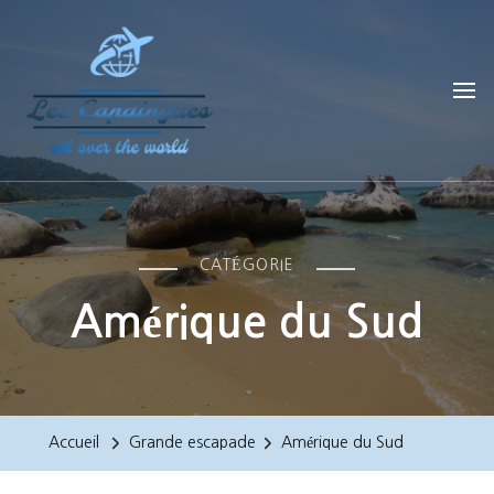
Les Capdingues
blog de voyage
CATÉGORIE
Amérique du Sud
Accueil
Grande escapade
Amérique du Sud