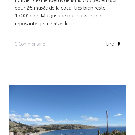
boliviens est le foetus de lama courses en taxi
pour 2€ musée de la coca: très bien resto
1700: bien Malgré une nuit salvatrice et
reposante, je me réveille …
Sur
0 Commentaire
Lire
Jour
3:
Visite
De
La
Paz