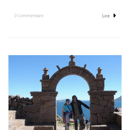
Sur
0 Commentaire
Lire
Jour
8:
2
Jours
En
Terre
Inconnue
Sur
Le
Lac
Titicaca