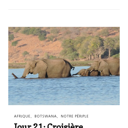
20:
Les
Éléphants
Du
Parc
De
Chobe
AFRIQUE
BOTSWANA
NOTRE PÉRIPLE
Jour 21: Croisière