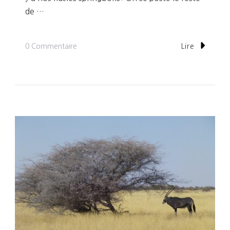
de …
Sur
0 Commentaire
Lire
Jour
26:
Dernier
Self
Drive
Dans
Le
Parc
Moreni