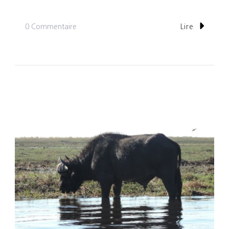
Sur
0 Commentaire
Lire
Jour
19:
Arrivés
Au
Botswana