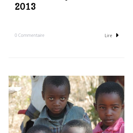
2013
Sur
0 Commentaire
Lire
Botswana:
8
Jours
En
Été
2013