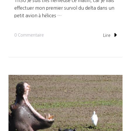
1h30 Je suis très nerveuse ce matin, car je vais
effectuer mon premier survol du delta dans un
petit avion à hélices …
Sur
0 Commentaire
Lire
Jour
25:
Vol
Au
Dessus
Du
Delta