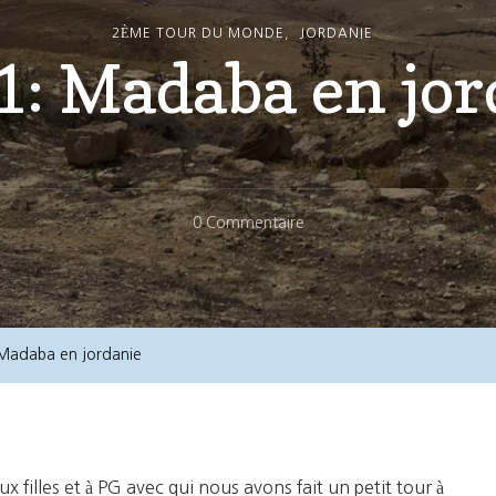
2ÈME TOUR DU MONDE
JORDANIE
1: Madaba en jo
Sur
0 Commentaire
Jour
1:
Madaba
En
 Madaba en jordanie
Jordanie
x filles et à PG avec qui nous avons fait un petit tour à