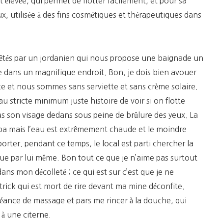
 élevée, qui permet de flotter facilement, et pour sa
, utilisée à des fins cosmétiques et thérapeutiques dans
rêtés par un jordanien qui nous propose une baignade un
 dans un magnifique endroit. Bon, je dois bien avouer
ite et nous sommes sans serviette et sans crème solaire.
u stricte minimum juste histoire de voir si on flotte
as son visage dedans sous peine de brûlure des yeux. La
mpa mais l’eau est extrêmement chaude et le moindre
pporter. pendant ce temps, le local est parti chercher la
ue par lui même. Bon tout ce que je n’aime pas surtout
ans mon décolleté ; ce qui est sur c’est que je ne
trick qui est mort de rire devant ma mine déconfite.
séance de massage et pars me rincer à la douche, qui
 à une citerne.