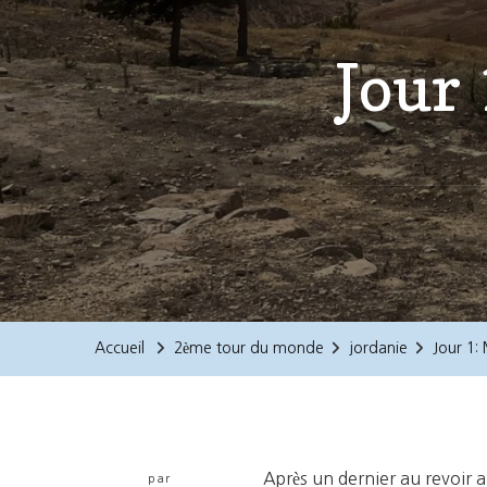
Jour 
Accueil
2ème tour du monde
jordanie
Jour 1:
Après un dernier au revoir au
par