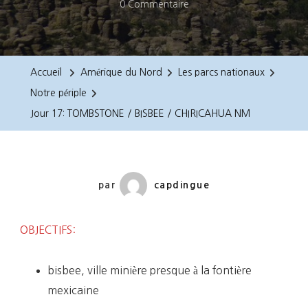
Sur
0 Commentaire
Jour
17:
TOMBSTONE
Accueil
Amérique du Nord
Les parcs nationaux
/
Notre périple
BISBEE
Jour 17: TOMBSTONE / BISBEE / CHIRICAHUA NM
/
CHIRICAHUA
NM
par
capdingue
OBJECTIFS:
bisbee, ville minière presque à la fontière
mexicaine