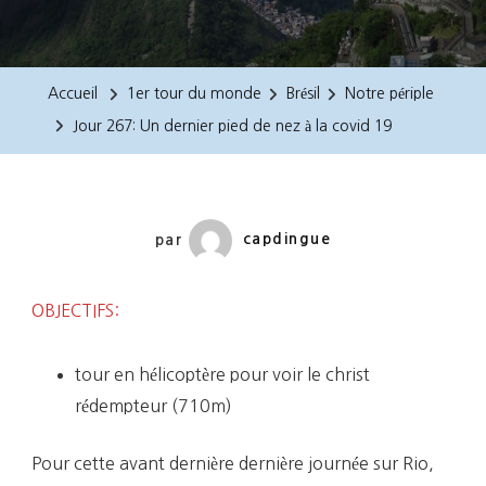
Jour
267:
Un
Accueil
1er tour du monde
Brésil
Notre périple
Dernier
Jour 267: Un dernier pied de nez à la covid 19
Pied
De
Nez
À
par
capdingue
La
Covid
OBJECTIFS:
19
tour en hélicoptère pour voir le christ
rédempteur (710m)
Pour cette avant dernière dernière journée sur Rio,