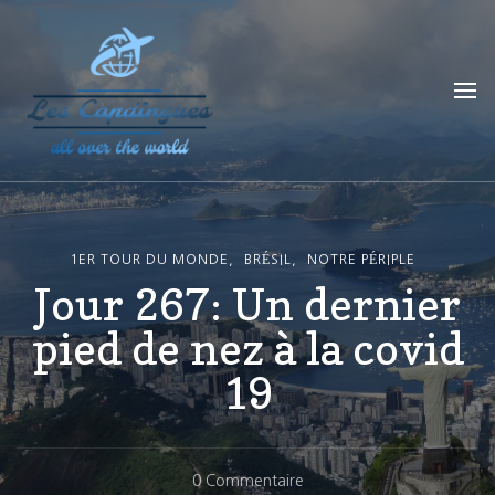
Les Capdingues
blog de voyage
1ER TOUR DU MONDE
BRÉSIL
NOTRE PÉRIPLE
Jour 267: Un dernier
pied de nez à la covid
19
Sur
0 Commentaire