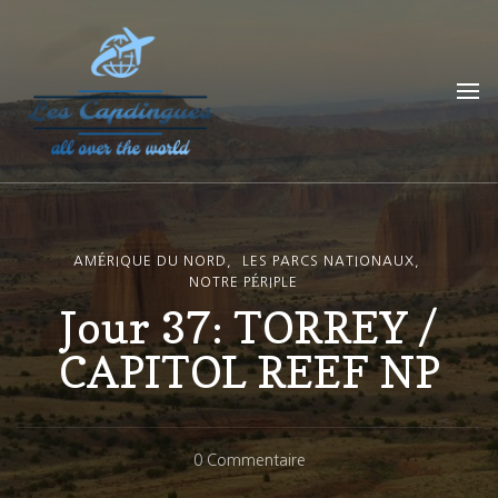
Les Capdingues
blog de voyage
AMÉRIQUE DU NORD
LES PARCS NATIONAUX
NOTRE PÉRIPLE
Jour 37: TORREY /
CAPITOL REEF NP
Sur
0 Commentaire
Jour