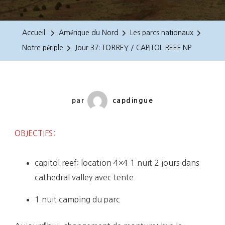
37:
TORREY
Accueil
Amérique du Nord
Les parcs nationaux
/
Notre périple
Jour 37: TORREY / CAPITOL REEF NP
CAPITOL
REEF
NP
par
capdingue
OBJECTIFS:
capitol reef: location 4×4 1 nuit 2 jours dans
cathedral valley avec tente
1 nuit camping du parc