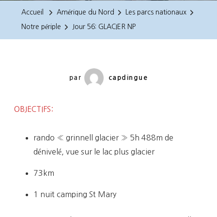
GLACIER
Accueil
Amérique du Nord
Les parcs nationaux
NP
Notre périple
Jour 56: GLACIER NP
par
capdingue
OBJECTIFS:
rando « grinnell glacier » 5h 488m de
dénivelé, vue sur le lac plus glacier
73km
1 nuit camping St Mary