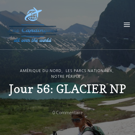
Les Capdingues
blog de voyage
AMÉRIQUE DU NORD
LES PARCS NATIONAUX
NOTRE PÉRIPLE
Jour 56: GLACIER NP
Sur
0 Commentaire
Jour
56: