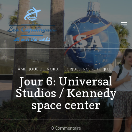
Les Capdingues
blog de voyage
AMÉRIQUE DU NORD
FLORIDE
NOTRE PÉRIPLE
Jour 6: Universal
Studios / Kennedy
space center
Sur
0 Commentaire