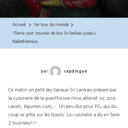
15ème
Jour:
Journée
Accueil
1er tour du monde
De
15ème jour: Journée de bus Sri lankais jusqu’à
Bus
Nallathanniya
Sri
Lankais
Jusqu’à
Nallathanniya
par
capdingue
Ce matin un petit dej typique Sri Lankais préparé par
la cuisinière de la guesthouse nous attend: riz, pois
cassés, légumes cuits,… Un peu dur pour PG, qui du
coup se jette sur les toasts. La cuisinière a du en faire
2 tournées!!!