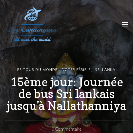
Les Capdingues
blog de voyage
1ER TOUR DU MONDE
NOTRE PÉRIPLE
SRI LANKA
15ème jour: Journée
de bus Sri lankais
jusqu’à Nallathanniya
Sur
0 Commentaire