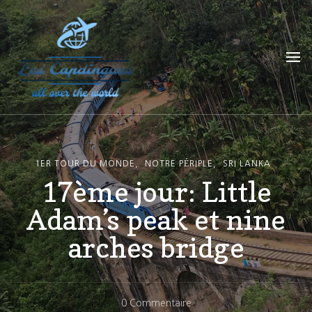
Les Capdingues
blog de voyage
1ER TOUR DU MONDE
NOTRE PÉRIPLE
SRI LANKA
17ème jour: Little
Adam’s peak et nine
arches bridge
Sur
0 Commentaire