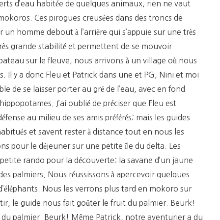
verts d’eau habitée de quelques animaux, rien ne vaut
koros. Ces pirogues creusées dans des troncs de
un homme debout à l’arrière qui s’appuie sur une très
rès grande stabilité et permettent de se mouvoir
ateau sur le fleuve, nous arrivons à un village où nous
 Il y a donc Fleu et Patrick dans une et PG, Nini et moi
able de se laisser porter au gré de l’eau, avec en fond
ippopotames. J’ai oublié de préciser que Fleu est
défense au milieu de ses amis préférés; mais les guides
habitués et savent rester à distance tout en nous les
s pour le déjeuner sur une petite île du delta. Les
etite rando pour la découverte: la savane d’un jaune
t des palmiers. Nous réussissons à apercevoir quelques
 d’éléphants. Nous les verrons plus tard en mokoro sur
tir, le guide nous fait goûter le fruit du palmier. Beurk!
it du palmier. Beurk! Même Patrick, notre aventurier a du