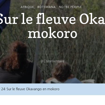
AFRIQUE
BOTSWANA
NOTRE PÉRIPLE
 Sur le fleuve Ok
mokoro
Sur
0 Commentaire
Jour
24:
Sur
Le
r 24: Sur le fleuve Okavango en mokoro
Fleuve
Okavango