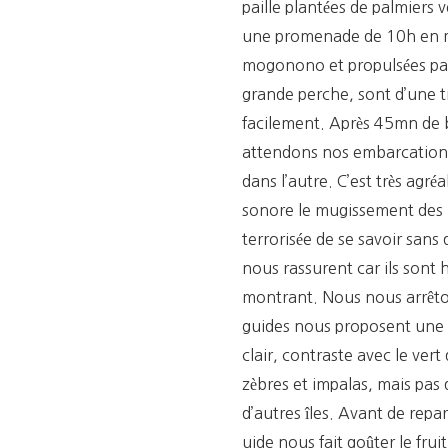
paille plantées de palmiers 
une promenade de 10h en mo
mogonono et propulsées par 
grande perche, sont d’une t
facilement. Après 45mn de b
attendons nos embarcations.
dans l’autre. C’est très agré
sonore le mugissement des h
terrorisée de se savoir sans 
nous rassurent car ils sont 
montrant. Nous nous arrêton
guides nous proposent une p
clair, contraste avec le ver
zèbres et impalas, mais pas
d’autres îles. Avant de repar
uide nous fait goûter le fru