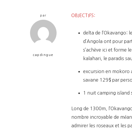
OBJECTIFS:
par
delta de l’Okavango: 
d’Angola ont pour part
s’achève ici et forme l
capdingue
kalahari, le paradis s
excursion en mokoro a
savane 129$ par pers
1 nuit camping island 
Long de 1300m, l’Okavango es
nombre incroyable de méandr
admirer les roseaux et les p