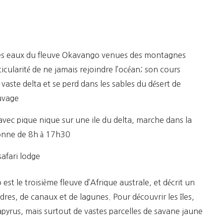
En
Mokoro
les eaux du fleuve Okavango venues des montagnes
icularité de ne jamais rejoindre l’océan; son cours
e vaste delta et se perd dans les sables du désert de
auvage
vec pique nique sur une ile du delta, marche dans la
onne de 8h à 17h30
safari lodge
t le troisième fleuve d’Afrique australe, et décrit un
es, de canaux et de lagunes. Pour découvrir les îles,
apyrus, mais surtout de vastes parcelles de savane jaune