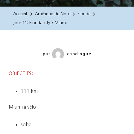
11:
Florida
Accueil
Amérique du Nord
Floride
City
Jour 11: Florida city / Miami
/
Miami
par
capdingue
OBJECTIFS:
111 km
Miami à vélo
sobe