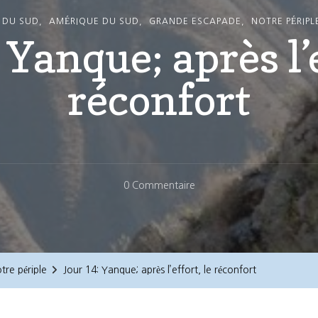
 DU SUD
AMÉRIQUE DU SUD
GRANDE ESCAPADE
NOTRE PÉRIPL
 Yanque; après l’e
réconfort
Sur
0 Commentaire
Jour
14:
Yanque;
Après
tre périple
Jour 14: Yanque; après l’effort, le réconfort
L’effort,
Le