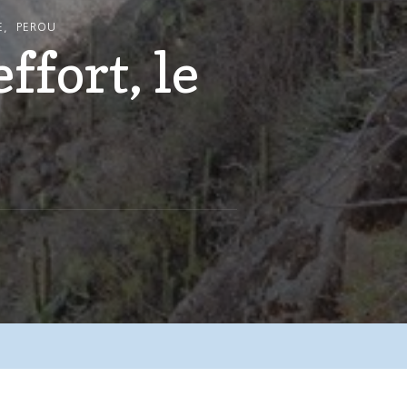
E
PEROU
ffort, le