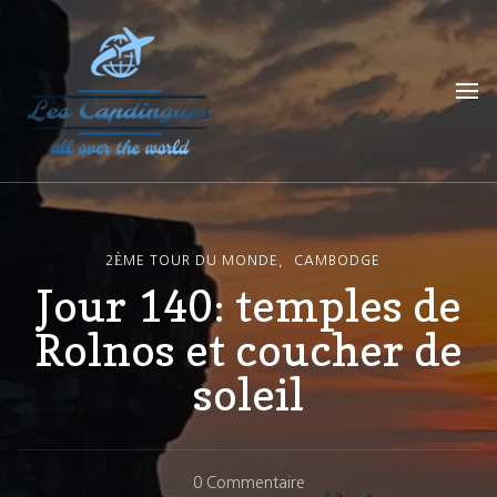
Les Capdingues
blog de voyage
2ÈME TOUR DU MONDE
CAMBODGE
Jour 140: temples de
Rolnos et coucher de
soleil
Sur
0 Commentaire