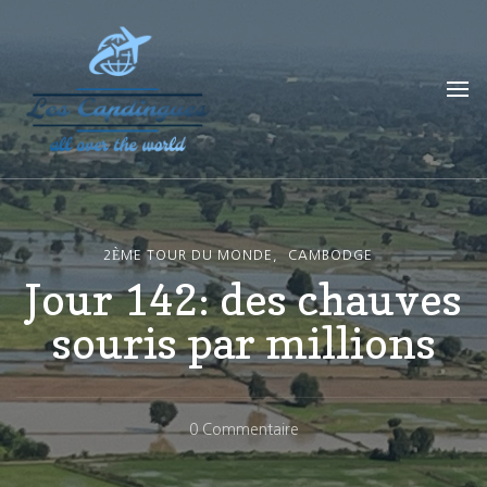
Les Capdingues
blog de voyage
2ÈME TOUR DU MONDE
CAMBODGE
Jour 142: des chauves
souris par millions
Sur
0 Commentaire
Jour