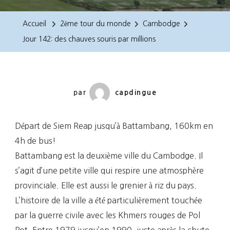
142:
Des
Accueil
2ème tour du monde
Cambodge
Chauves
Jour 142: des chauves souris par millions
Souris
Par
Millions
par
capdingue
Départ de Siem Reap jusqu’à Battambang, 160km en
4h de bus!
Battambang est la deuxième ville du Cambodge. Il
s’agit d’une petite ville qui respire une atmosphère
provinciale. Elle est aussi le grenier à riz du pays.
L’histoire de la ville a été particulièrement touchée
par la guerre civile avec les Khmers rouges de Pol
Pot. Entre 1979 jusqu’en 1990, juste après la chute