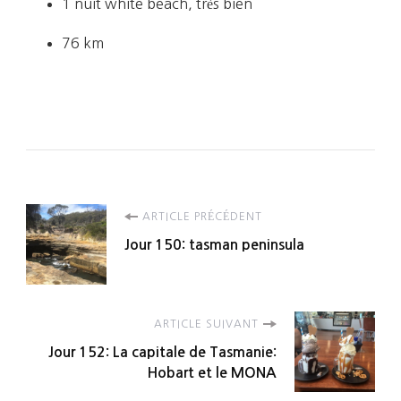
1 nuit white beach, très bien
76 km
Navigation
ARTICLE PRÉCÉDENT
Jour 150: tasman peninsula
d'article
ARTICLE SUIVANT
Jour 152: La capitale de Tasmanie:
Hobart et le MONA