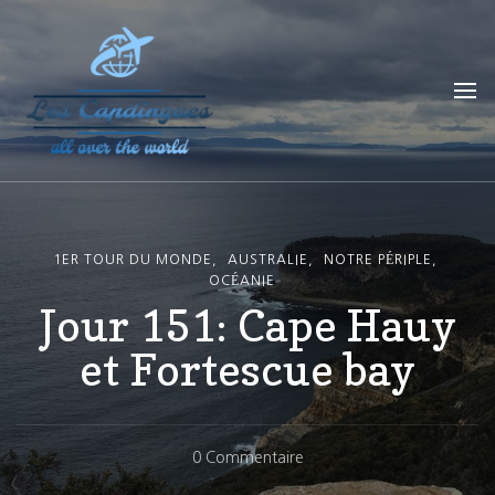
Les Capdingues
blog de voyage
1ER TOUR DU MONDE
AUSTRALIE
NOTRE PÉRIPLE
OCÉANIE
Jour 151: Cape Hauy
et Fortescue bay
Sur
0 Commentaire
Jour