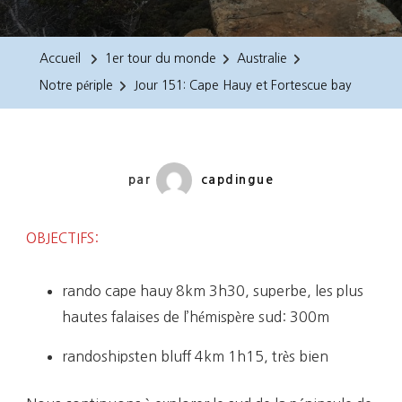
151:
Cape
Accueil
1er tour du monde
Australie
Hauy
Notre périple
Jour 151: Cape Hauy et Fortescue bay
Et
Fortescue
Bay
par
capdingue
OBJECTIFS:
rando cape hauy 8km 3h30, superbe, les plus
hautes falaises de l’hémispère sud: 300m
randoshipsten bluff 4km 1h15, très bien