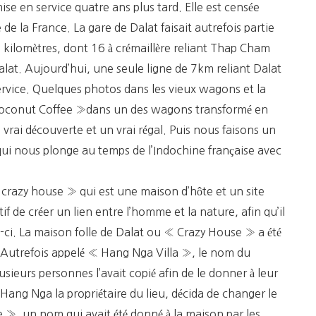
e en service quatre ans plus tard. Elle est censée
de la France. La gare de Dalat faisait autrefois partie
4 kilomètres, dont 16 à crémaillère reliant Thap Cham
lat. Aujourd’hui, une seule ligne de 7km reliant Dalat
ervice. Quelques photos dans les vieux wagons et la
coconut Coffee »dans un des wagons transformé en
e vrai découverte et un vrai régal. Puis nous faisons un
 qui nous plonge au temps de l’Indochine française avec
crazy house » qui est une maison d’hôte et un site
if de créer un lien entre l’homme et la nature, afin qu’il
e-ci. La maison folle de Dalat ou « Crazy House » a été
 Autrefois appelé « Hang Nga Villa », le nom du
usieurs personnes l’avait copié afin de le donner à leur
 Hang Nga la propriétaire du lieu, décida de changer le
», un nom qui avait été donné à la maison par les