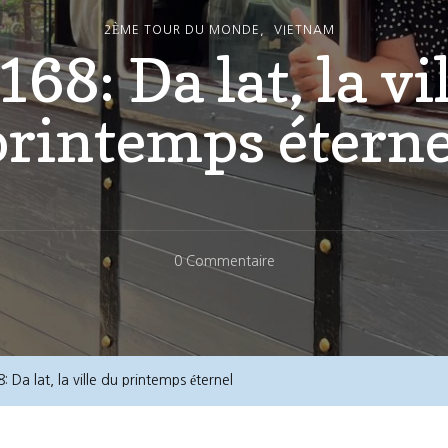
2ÈME TOUR DU MONDE
VIETNAM
168: Da lat, la vi
printemps éterne
Sur
0 Commentaire
Jour
168:
Da
Lat,
: Da lat, la ville du printemps éternel
La
Ville