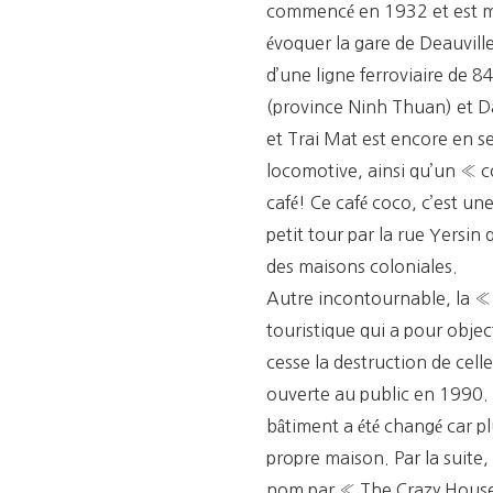
commencé en 1932 et est mis
évoquer la gare de Deauville 
d’une ligne ferroviaire de 8
(province Ninh Thuan) et Da
et Trai Mat est encore en s
locomotive, ainsi qu’un « 
café! Ce café coco, c’est un
petit tour par la rue Yersin
des maisons coloniales.
Autre incontournable, la « 
touristique qui a pour object
cesse la destruction de cell
ouverte au public en 1990.
bâtiment a été changé car pl
propre maison. Par la suite,
nom par « The Crazy House 