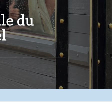
lle du
l