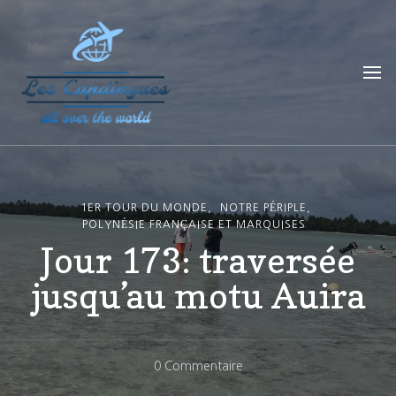
Les Capdingues
blog de voyage
1ER TOUR DU MONDE
NOTRE PÉRIPLE
POLYNÉSIE FRANÇAISE ET MARQUISES
Jour 173: traversée
jusqu’au motu Auira
Sur
0 Commentaire
Jour