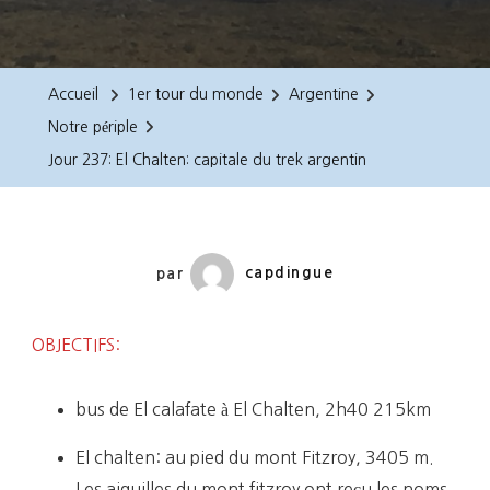
Jour
237:
El
Accueil
1er tour du monde
Argentine
Chalten:
Notre périple
Capitale
Jour 237: El Chalten: capitale du trek argentin
Du
Trek
Argentin
par
capdingue
OBJECTIFS:
bus de El calafate à El Chalten, 2h40 215km
El chalten: au pied du mont Fitzroy, 3405 m.
Les aiguilles du mont fitzroy ont reçu les noms