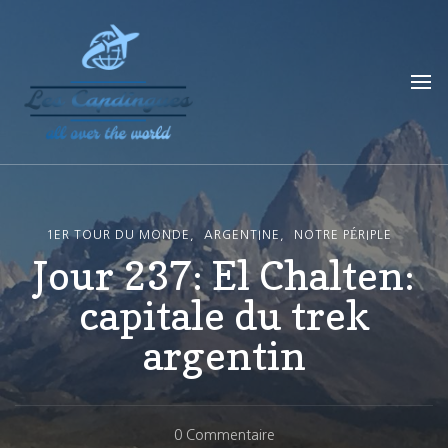
Les Capdingues
blog de voyage
1ER TOUR DU MONDE
ARGENTINE
NOTRE PÉRIPLE
Jour 237: El Chalten:
capitale du trek
argentin
Sur
0 Commentaire