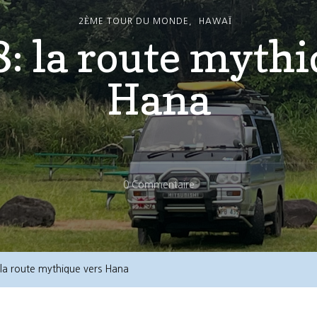
2ÈME TOUR DU MONDE
HAWAÏ
8: la route mythi
Hana
Sur
0 Commentaire
Jour
268:
La
Route
 la route mythique vers Hana
Mythique
Vers