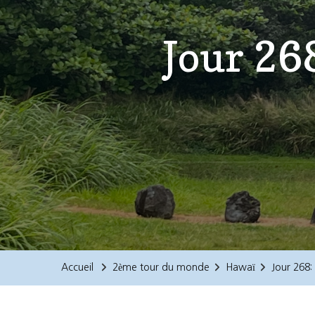
Jour 26
Accueil
2ème tour du monde
Hawaï
Jour 268: