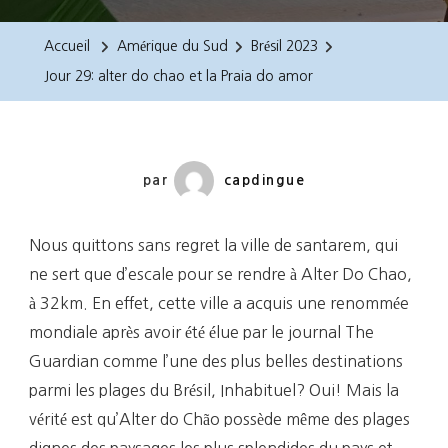
29:
Alter
Accueil
Amérique du Sud
Brésil 2023
Do
Jour 29: alter do chao et la Praia do amor
Chao
Et
La
Praia
par
capdingue
Do
Amor
Nous quittons sans regret la ville de santarem, qui
ne sert que d’escale pour se rendre à Alter Do Chao,
à 32km. En effet, cette ville a acquis une renommée
mondiale après avoir été élue par le journal The
Guardian comme l’une des plus belles destinations
parmi les plages du Brésil, Inhabituel? Oui! Mais la
vérité est qu’Alter do Chão possède même des plages
dignes des paysages les plus splendides du pays et