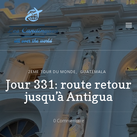
Les Capdingues
blog de voyage
2ÈME TOUR DU MONDE
GUATÉMALA
Jour 331: route retour
jusqu’à Antigua
Sur
0 Commentaire
Jour