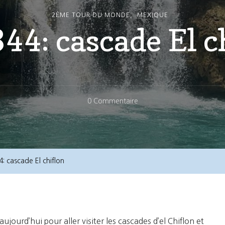
2ÈME TOUR DU MONDE
MEXIQUE
344: cascade El c
Sur
0 Commentaire
Jour
344:
Cascade
El
4: cascade El chiflon
Chiflon
ujourd’hui pour aller visiter les cascades d’el Chiflon et