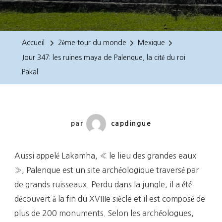
Jour
347:
Les
Accueil
2ème tour du monde
Mexique
Ruines
Jour 347: les ruines maya de Palenque, la cité du roi
Maya
Pakal
De
Palenque,
La
Cité
par
capdingue
Du
Roi
Aussi appelé Lakamha, « le lieu des grandes eaux
Pakal
», Palenque est un site archéologique traversé par
de grands ruisseaux. Perdu dans la jungle, il a été
découvert à la fin du XVIIIe siècle et il est composé de
plus de 200 monuments. Selon les archéologues,