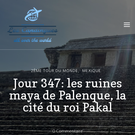
Les Capdingues
blog de voyage
2ÈME TOUR DU MONDE
MEXIQUE
Jour 347: les ruines
maya de Palenque, la
cité du roi Pakal
Sur
0 Commentaire