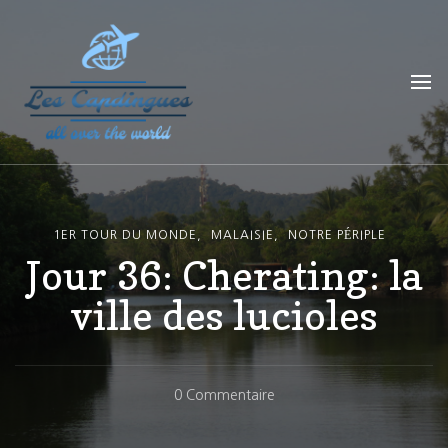
Les Capdingues
blog de voyage
1ER TOUR DU MONDE
MALAISIE
NOTRE PÉRIPLE
Jour 36: Cherating: la
ville des lucioles
Sur
0 Commentaire
Jour