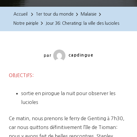
36:
Cherating:
Accueil
1er tour du monde
Malaisie
La
Notre périple
Jour 36: Cherating: la ville des lucioles
Ville
Des
Lucioles
par
capdingue
OBJECTIFS:
sortie en pirogue la nuit pour observer les
lucioles
Ce matin, nous prenons le ferry de Genting à 7h30,
car nous quittons définitivement l’île de Tioman:
nous y avons fait de belles rencontres. Stanley,