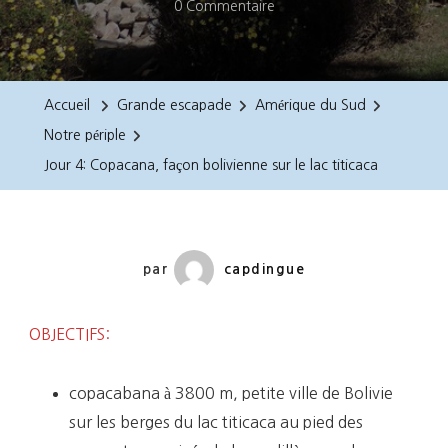
Sur
0 Commentaire
Jour
4:
Copacana,
Accueil
Grande escapade
Amérique du Sud
Façon
Notre périple
Bolivienne
Jour 4: Copacana, façon bolivienne sur le lac titicaca
Sur
Le
Lac
Titicaca
par
capdingue
OBJECTIFS:
copacabana à 3800 m, petite ville de Bolivie
sur les berges du lac titicaca au pied des