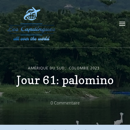
Les Capdingues
blog de voyage
AMÉRIQUE DU SUD
COLOMBIE 2023
Jour 61: palomino
Sur
0 Commentaire
Jour
61:
Palomino