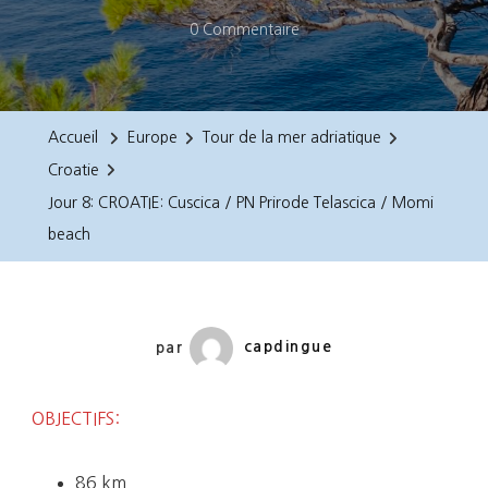
Sur
0 Commentaire
Jour
8:
CROATIE:
Accueil
Europe
Tour de la mer adriatique
Cuscica
Croatie
/
Jour 8: CROATIE: Cuscica / PN Prirode Telascica / Momi
PN
beach
Prirode
Telascica
/
Momi
par
capdingue
Beach
OBJECTIFS:
86 km