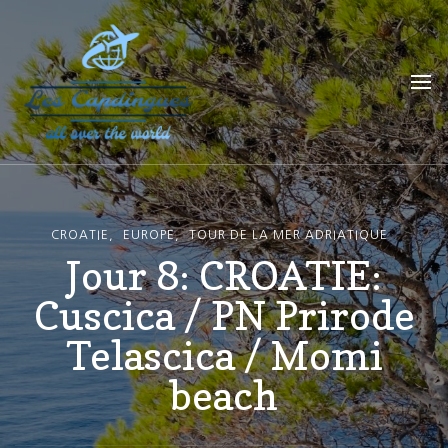
Les Capdingues
blog de voyage
CROATIE
EUROPE
TOUR DE LA MER ADRIATIQUE
Jour 8: CROATIE:
Cuscica / PN Prirode
Telascica / Momi
beach