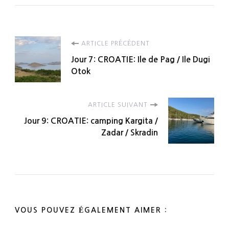
Navigation
ARTICLE PRÉCÉDENT
Jour 7: CROATIE: Ile de Pag / Ile Dugi
d'article
Otok
ARTICLE SUIVANT
Jour 9: CROATIE: camping Kargita /
Zadar / Skradin
VOUS POUVEZ ÉGALEMENT AIMER :