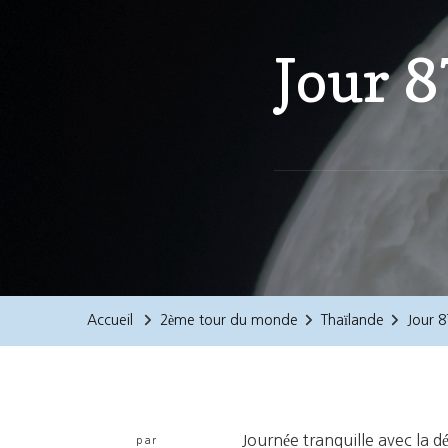
Jour 8
Accueil
2ème tour du monde
Thaïlande
Jour 8
Journée tranquille avec la dé
par