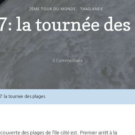
2ÈME TOUR DU MONDE
THAÏLANDE
7: la tournée des
Sur
0 Commentaire
Jour
87:
La
Tournée
7: la tournée des plages
Des
Plages
couverte des plages de l’île côté est. Premier arrêt à la