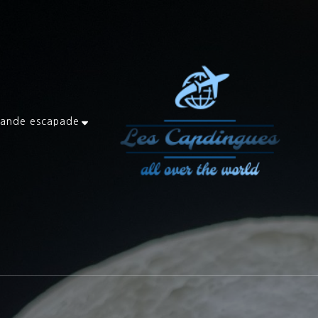
ande escapade
Les Capdingues
blog de voyage