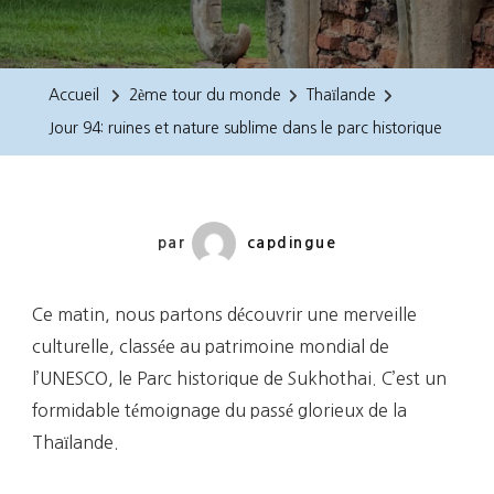
Jour
94:
Ruines
Accueil
2ème tour du monde
Thaïlande
Et
Jour 94: ruines et nature sublime dans le parc historique
Nature
Sublime
Dans
Le
par
capdingue
Parc
Historique
Ce matin, nous partons découvrir une merveille
culturelle, classée au patrimoine mondial de
l’UNESCO, le Parc historique de Sukhothai. C’est un
formidable témoignage du passé glorieux de la
Thaïlande.