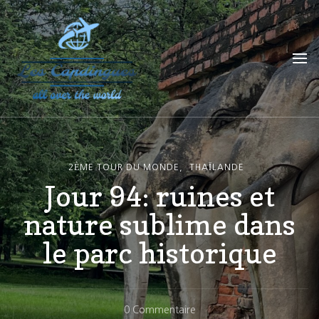
Les Capdingues
blog de voyage
2ÈME TOUR DU MONDE
THAÏLANDE
Jour 94: ruines et
nature sublime dans
le parc historique
Sur
0 Commentaire