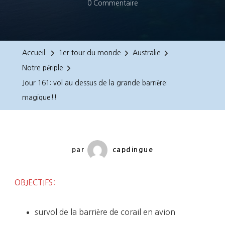
Sur
0 Commentaire
Jour
161:
Vol
Accueil
1er tour du monde
Australie
Au
Notre périple
Dessus
Jour 161: vol au dessus de la grande barrière:
De
magique!!
La
Grande
Barrière:
Magique!!
par
capdingue
OBJECTIFS:
survol de la barrière de corail en avion