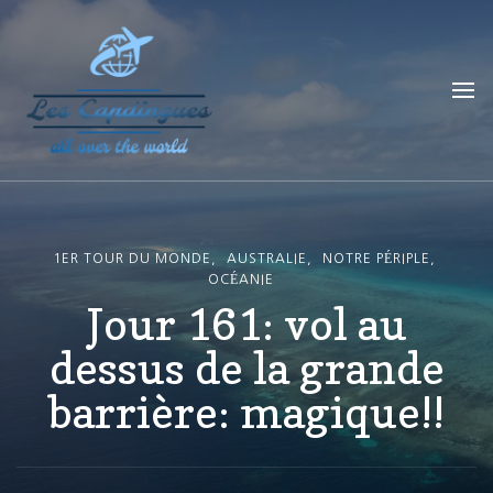
Les Capdingues
blog de voyage
1ER TOUR DU MONDE
AUSTRALIE
NOTRE PÉRIPLE
OCÉANIE
Jour 161: vol au
dessus de la grande
barrière: magique!!