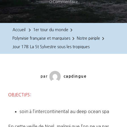
Sur
0 Commentaire
Jour
178:
La
Accueil
1er tour du monde
St
Polynésie française et marquises
Notre périple
Sylvestre
Jour 178: La St Sylvestre sous les tropiques
Sous
Les
Tropiques
par
capdingue
OBJECTIFS:
soin à l’intercontinental au deep ocean spa
En cette veille de Noël, malgré que l’on ne va pas