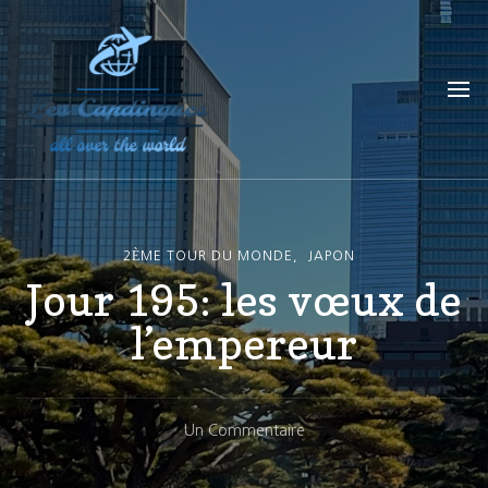
Les Capdingues
blog de voyage
2ÈME TOUR DU MONDE
JAPON
Jour 195: les vœux de
l’empereur
Sur
Un Commentaire
Jour