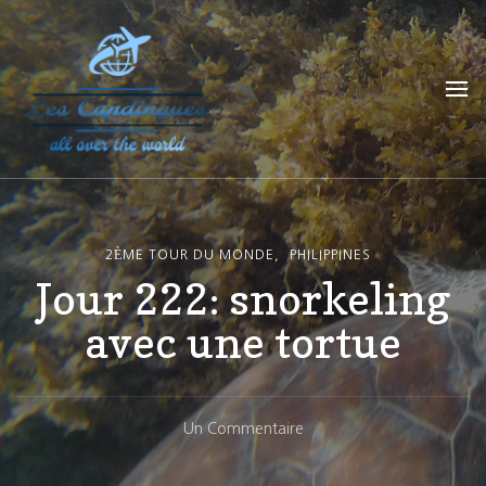
Les Capdingues
blog de voyage
2ÈME TOUR DU MONDE
PHILIPPINES
Jour 222: snorkeling
avec une tortue
Sur
Un Commentaire
Jour