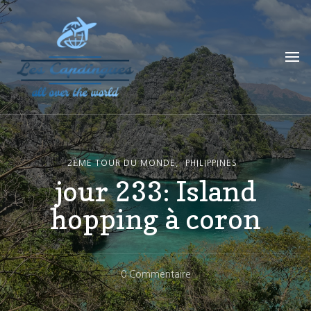
Les Capdingues
blog de voyage
2ÈME TOUR DU MONDE
PHILIPPINES
jour 233: Island
hopping à coron
Sur
0 Commentaire
Jour