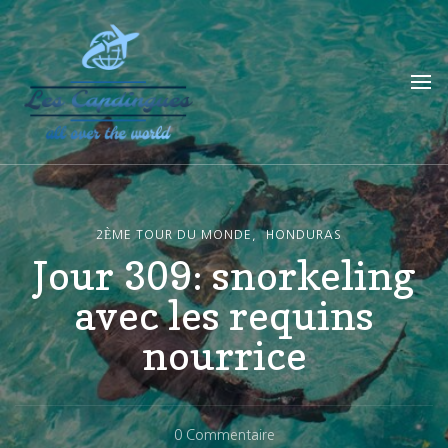
Les Capdingues
blog de voyage
2ÈME TOUR DU MONDE
HONDURAS
Jour 309: snorkeling
avec les requins
nourrice
Sur
0 Commentaire