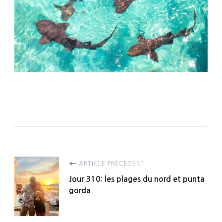
Navigation
ARTICLE PRÉCÉDENT
Jour 310: les plages du nord et punta
d'article
gorda