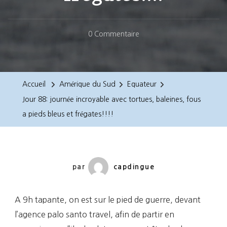
Sur
0 Commentaire
Jour
88:
Journée
Accueil
Amérique du Sud
Equateur
Incroyable
Jour 88: journée incroyable avec tortues, baleines, fous
Avec
a pieds bleus et frégates!!!!
Tortues,
Baleines,
Fous
A
par
capdingue
Pieds
Bleus
A 9h tapante, on est sur le pied de guerre, devant
Et
l’agence palo santo travel, afin de partir en
Frégates!!!!