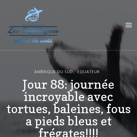
Les Capdingues
blog de voyage
AMÉRIQUE DU SUD
EQUATEUR
Jour 88: journée
incroyable avec
tortues, baleines, fous
a pieds bleus et
frégates!!!!