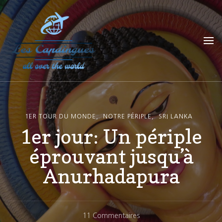
Les Capdingues
blog de voyage
1ER TOUR DU MONDE
NOTRE PÉRIPLE
SRI LANKA
1er jour: Un périple
éprouvant jusqu’à
Anurhadapura
Sur
11 Commentaires