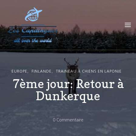
Les Capdingues
blog de voyage
EUROPE
FINLANDE
TRAINEAU À CHIENS EN LAPONIE
7ème jour: Retour à
Dunkerque
Sur
0 Commentaire
7ème