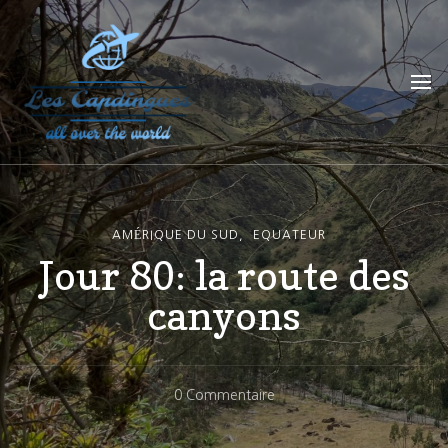
Les Capdingues
blog de voyage
AMÉRIQUE DU SUD
EQUATEUR
Jour 80: la route des
canyons
Sur
0 Commentaire
Jour